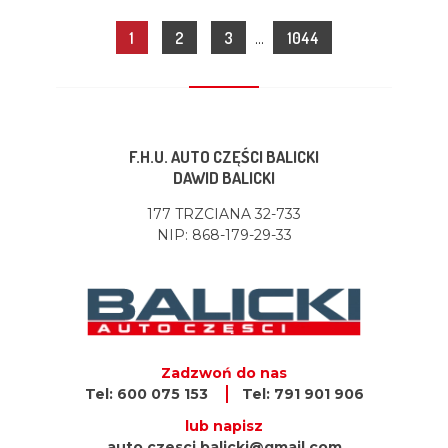
1
2
3
1044
F.H.U. AUTO CZĘŚCI BALICKI
DAWID BALICKI
177 TRZCIANA 32-733
NIP: 868-179-29-33
Zadzwoń do nas
Tel: 600 075 153
Tel: 791 901 906
lub napisz
auto.czesci.balicki@gmail.com