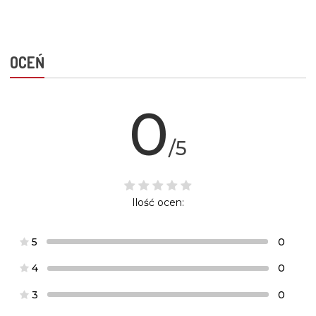
OCEŃ
0
/5
Ilość ocen:
5
0
4
0
3
0