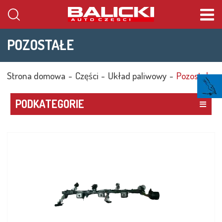
Cena
POZOSTAŁE
WYSZUKAJ
Id
Strona domowa
Części
Układ paliwowy
Pozostałe
PODKATEGORIE