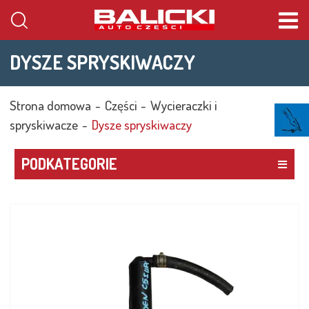
Cena
DYSZE SPRYSKIWACZY
WYSZUKAJ
Id
Strona domowa
Części
Wycieraczki i
spryskiwacze
Dysze spryskiwaczy
PODKATEGORIE