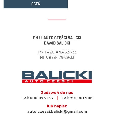
OCEŃ
F.H.U. AUTO CZĘŚCI BALICKI
DAWID BALICKI
177 TRZCIANA 32-733
NIP: 868-179-29-33
Zadzwoń do nas
Tel: 600 075 153
Tel: 791 901 906
lub napisz
auto.czesci.balicki@gmail.com