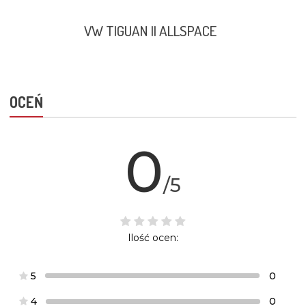
VW TIGUAN II ALLSPACE
OCEŃ
0
/5
Ilość ocen:
5
0
4
0