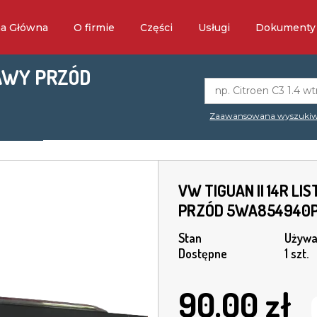
na Główna
O firmie
Części
Usługi
Dokumenty
RAWY PRZÓD
Zaawansowana wyszuki
VW TIGUAN II 14R L
PRZÓD 5WA854940
Stan
Używa
Dostępne
1 szt.
90.00
zł