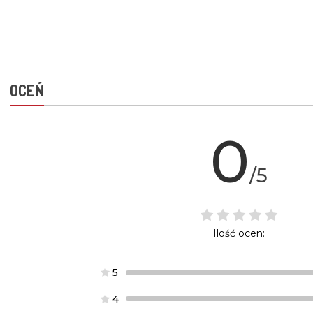
OCEŃ
0
/5
Ilość ocen:
5
4