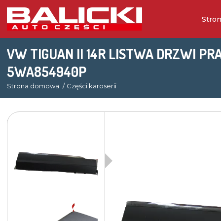
Stro
VW TIGUAN II 14R LISTWA DRZWI P
5WA854940P
Strona domowa
Części karoserii