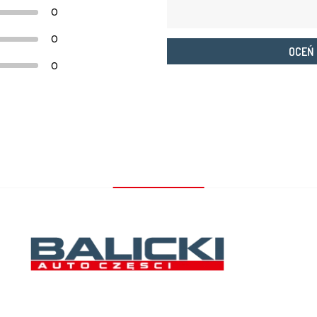
0
0
OCEŃ
0