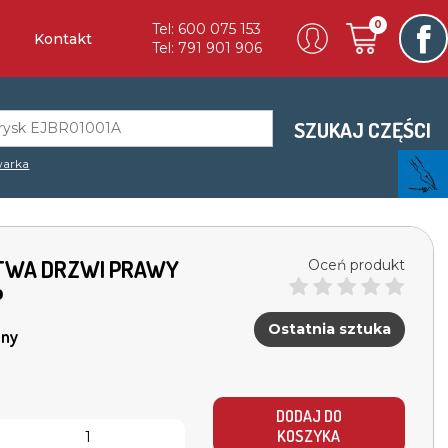
0
Tel: 600 075 153
Kontakt
Tel: 791 901 906
SZUKAJ CZĘŚCI
warka
ISTWA DRZWI PRAWY
Oceń produkt
P
Ostatnia sztuka
ny
DODAJ DO
KOSZYKA