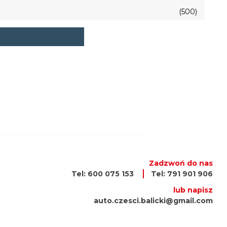
(500)
Zadzwoń do nas
Tel: 600 075 153
Tel: 791 901 906
lub napisz
auto.czesci.balicki@gmail.com