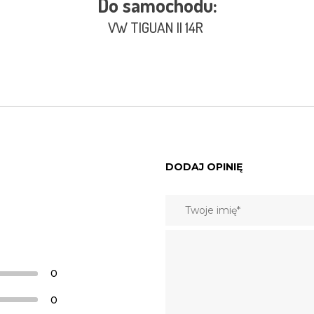
Do samochodu:
VW TIGUAN II 14R
DODAJ OPINIĘ
0
0