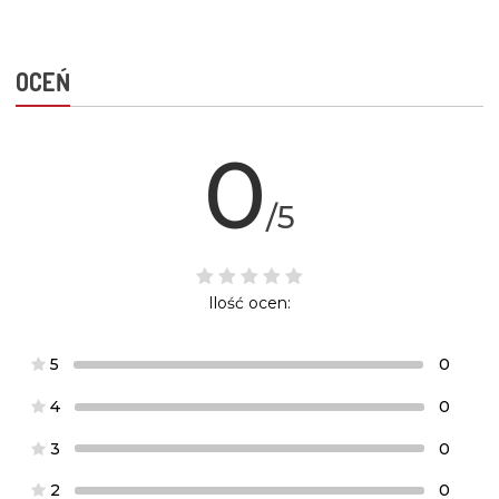
OCEŃ
0
/5
Ilość ocen:
5
0
4
0
3
0
2
0