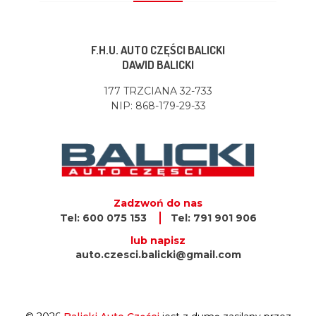
F.H.U. AUTO CZĘŚCI BALICKI
DAWID BALICKI
177 TRZCIANA 32-733
NIP: 868-179-29-33
Zadzwoń do nas
Tel: 600 075 153
Tel: 791 901 906
lub napisz
auto.czesci.balicki@gmail.com