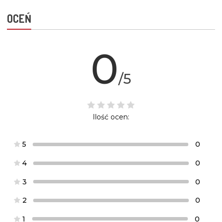
OCEŃ
0
/5
Ilość ocen:
5
0
4
0
3
0
2
0
1
0