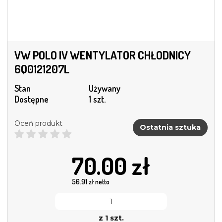
VW POLO IV WENTYLATOR CHŁODNICY
6Q0121207L
Stan
Używany
Dostępne
1 szt.
Oceń produkt
Ostatnia sztuka
70.00
zł
56.91
zł netto
z 1 szt.