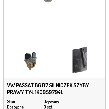
‹
›
VW PASSAT B6 B7 SILNICZEK SZYBY
PRAWY TYŁ 1K0959794L
Stan
Używany
Dostępne
0 szt.