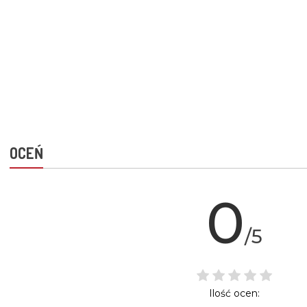
OCEŃ
0
/5
Ilość ocen: