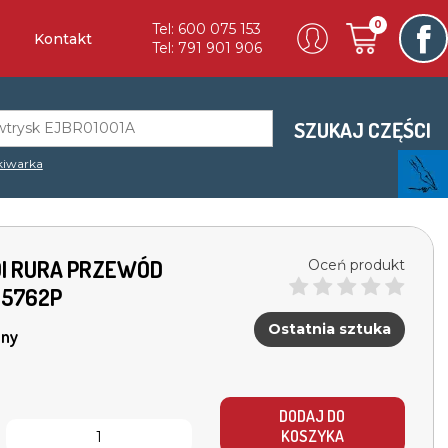
0
Tel: 600 075 153
Kontakt
Tel: 791 901 906
SZUKAJ CZĘŚCI
iwarka
DI RURA PRZEWÓD
Oceń produkt
45762P
Ostatnia sztuka
ny
DODAJ DO
KOSZYKA