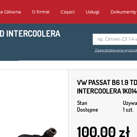
na Główna
O firmie
Części
Usługi
Dokumenty
ÓD INTERCOOLERA
Zaawansowana wyszuk
VW PASSAT B6 1.9 T
INTERCOOLERA 1K01
Stan
Używa
Dostępne
1 szt.
100.00
zł