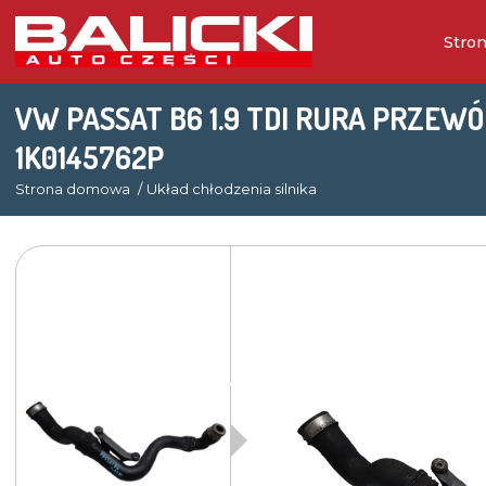
Stro
VW PASSAT B6 1.9 TDI RURA PRZEW
1K0145762P
Strona domowa
Układ chłodzenia silnika