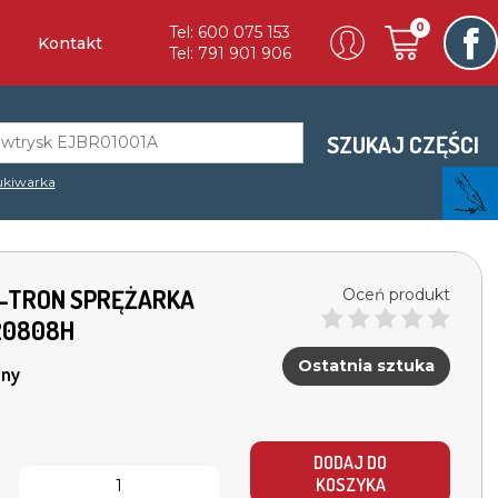
0
Tel: 600 075 153
Kontakt
Tel: 791 901 906
SZUKAJ CZĘŚCI
kiwarka
 E-TRON SPRĘŻARKA
Oceń produkt
20808H
Ostatnia sztuka
ny
DODAJ DO
KOSZYKA