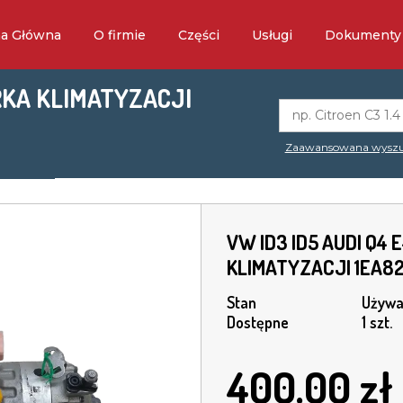
na Główna
O firmie
Części
Usługi
Dokumenty
RKA KLIMATYZACJI
Zaawansowana wyszu
VW ID3 ID5 AUDI Q4
KLIMATYZACJI 1EA8
Stan
Używa
Dostępne
1 szt.
400.00
zł