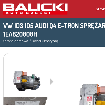
Stro
VW ID3 ID5 AUDI Q4 E-TRON SPRĘŻA
1EA820808H
Strona domowa
Układ klimatyzacji