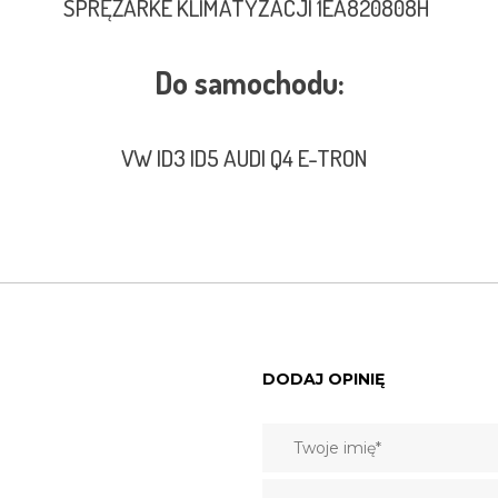
SPRĘŻARKE KLIMATYZACJI 1EA820808H
Do samochodu:
VW ID3 ID5 AUDI Q4 E-TRON
DODAJ OPINIĘ