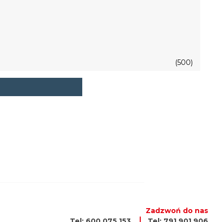
(500)
Zadzwoń do nas
Tel: 600 075 153
Tel: 791 901 906