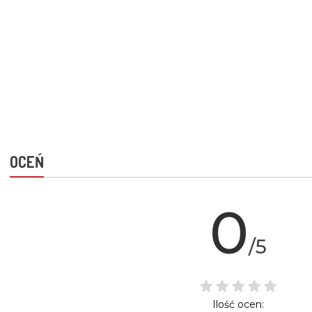
OCEŃ
0
/5
Ilość ocen: