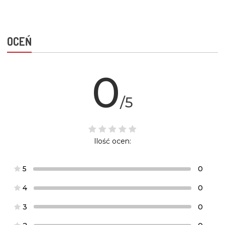
OCEŃ
0
/5
Ilość ocen:
5
0
4
0
3
0