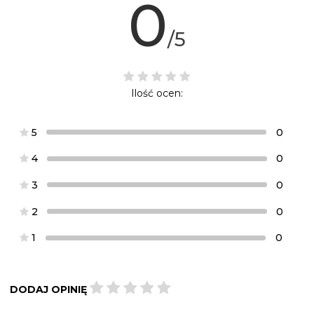
0
/5
Ilość ocen:
5
0
4
0
3
0
2
0
1
0
DODAJ OPINIĘ