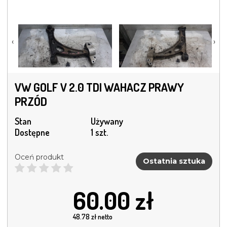
‹
›
VW GOLF V 2.0 TDI WAHACZ PRAWY
PRZÓD
Stan
Używany
Dostępne
1 szt.
Oceń produkt
Ostatnia sztuka
60.00
zł
48.78
zł netto