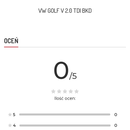
VW GOLF V 2.0 TDI BKD
OCEŃ
0
/5
Ilość ocen:
5
0
4
0