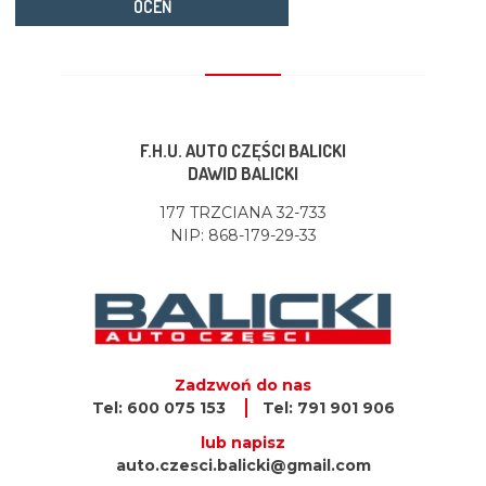
OCEŃ
F.H.U. AUTO CZĘŚCI BALICKI
DAWID BALICKI
177 TRZCIANA 32-733
NIP: 868-179-29-33
Zadzwoń do nas
Tel: 600 075 153
Tel: 791 901 906
lub napisz
auto.czesci.balicki@gmail.com