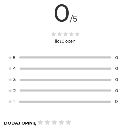
0
/5
Ilość ocen:
5
0
4
0
3
0
2
0
1
0
DODAJ OPINIĘ