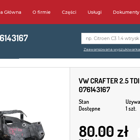
na Główna
O firmie
Części
Usługi
Dokumenty
6143167
Zaawansowana wyszukiwark
VW CRAFTER 2.5 TDI
076143167
Stan
Używa
Dostępne
1 szt.
80.00
zł