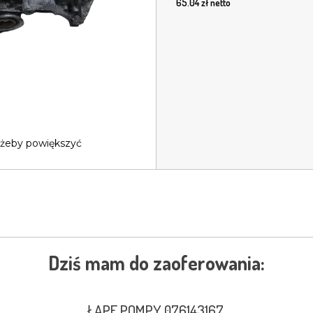
65.04
zł netto
 żeby powiększyć
Dziś mam do zaoferowania:
ŁAPE POMPY 076143167