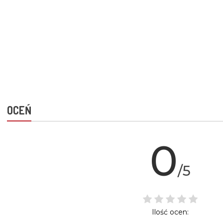
OCEŃ
0
/5
Ilość ocen: