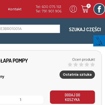
0
Tel: 600 075 153
Kontakt
Tel: 791 901 906
SZUKAJ CZĘŚCI
a
 ŁAPA POMPY
Oceń produkt
Ostatnia sztuka
ny
DODAJ DO
KOSZYKA