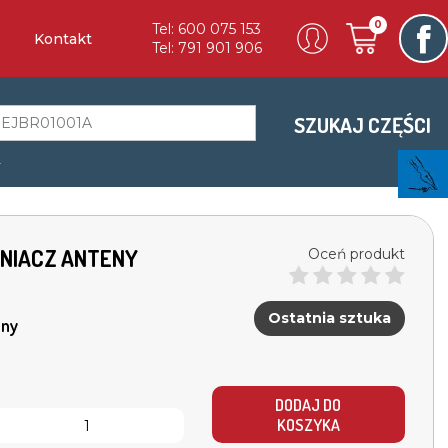
0
Tel: 600 075 153
Kontakt
Tel: 791 901 906
SZUKAJ CZĘŚCI
a
CNIACZ ANTENY
Oceń produkt
Ostatnia sztuka
ny
DODAJ DO
KOSZYKA