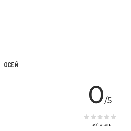
OCEŃ
0
/5
Ilość ocen: