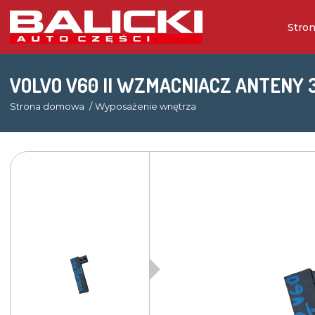
Stro
VOLVO V60 II WZMACNIACZ ANTENY 
Strona domowa
Wyposażenie wnętrza