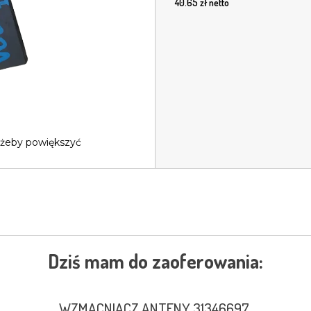
40.65
zł netto
 żeby powiększyć
Dziś mam do zaoferowania:
WZMACNIACZ ANTENY 31346697