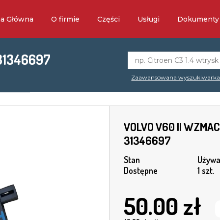
na Główna
O firmie
Części
Usługi
Dokumenty
31346697
Zaawansowana wyszukiwark
VOLVO V60 II WZMA
31346697
Stan
Używa
Dostępne
1 szt.
50.00
zł