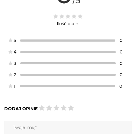
/5
Ilość ocen:
5
0
4
0
3
0
2
0
1
0
DODAJ OPINIĘ