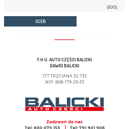
(500)
OCEŃ
F.H.U. AUTO CZĘŚCI BALICKI
DAWID BALICKI
177 TRZCIANA 32-733
NIP: 868-179-29-33
Zadzwoń do nas
Tel: 600 075 153
Tel: 791 901 906