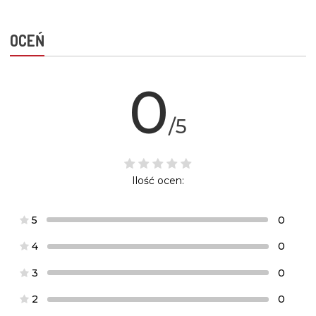
OCEŃ
0
/5
Ilość ocen:
5
0
4
0
3
0
2
0