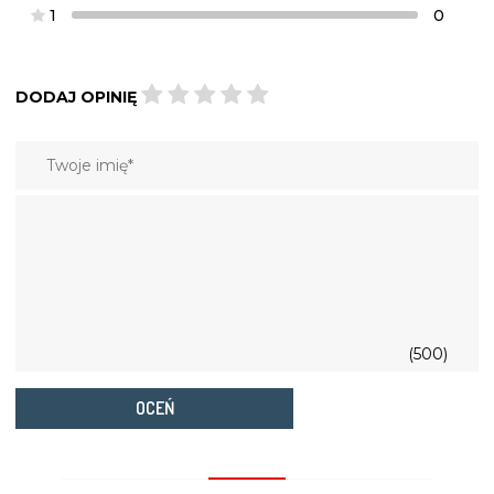
1
0
DODAJ OPINIĘ
(500)
OCEŃ