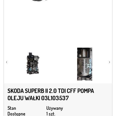
‹
›
SKODA SUPERB II 2.0 TDI CFF POMPA
OLEJU WAŁKI 03L103537
Stan
Używany
Dostępne
1 szt.