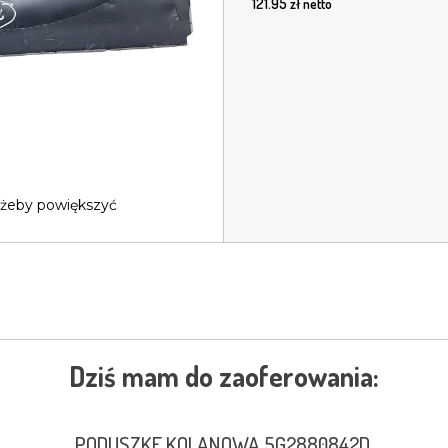
121.95
zł netto
 żeby powiększyć
Dziś mam do zaoferowania:
PODUSZKE KOLANOWA 5G2880842D