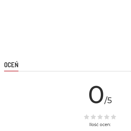
OCEŃ
0
/5
Ilość ocen: