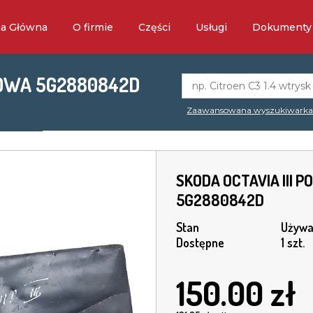
na Główna
O firmie
Części
Usługi
Dokumenty
NOWA 5G2880842D
Zaawansowana wyszukiwark
SKODA OCTAVIA III
5G2880842D
Stan
Używa
Dostępne
1 szt.
150.00
zł