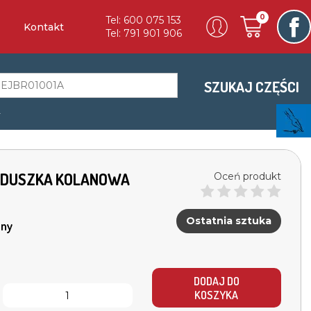
0
Tel: 600 075 153
Kontakt
Tel: 791 901 906
SZUKAJ CZĘŚCI
a
 PODUSZKA KOLANOWA
Oceń produkt
Ostatnia sztuka
ny
DODAJ DO
KOSZYKA