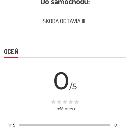
Do samochodu:
SKODA OCTAVIA III
OCEŃ
0
/5
Ilość ocen:
5
0