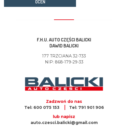
OCEŃ
F.H.U. AUTO CZĘŚCI BALICKI
DAWID BALICKI
177 TRZCIANA 32-733
NIP: 868-179-29-33
Zadzwoń do nas
Tel: 600 075 153
Tel: 791 901 906
lub napisz
auto.czesci.balicki@gmail.com