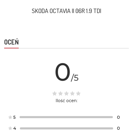
SKODA OCTAVIA II 06R 1.9 TDI
OCEŃ
0
/5
Ilość ocen:
5
0
4
0