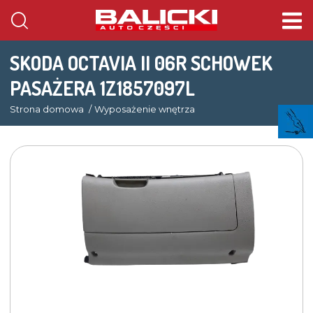
SKODA OCTAVIA II 06R SCHOWEK
PASAŻERA 1Z1857097L
Strona domowa
Wyposażenie wnętrza