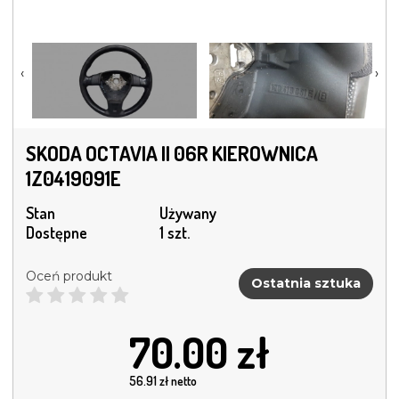
‹
›
SKODA OCTAVIA II 06R KIEROWNICA
1Z0419091E
Stan
Używany
Dostępne
1 szt.
Oceń produkt
Ostatnia sztuka
70.00
zł
56.91
zł netto