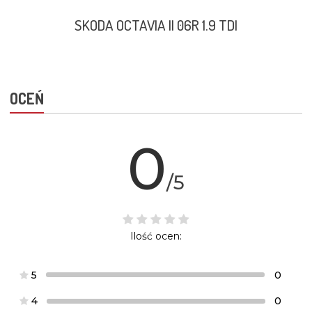
SKODA OCTAVIA II 06R 1.9 TDI
OCEŃ
0
/5
Ilość ocen:
5
0
4
0