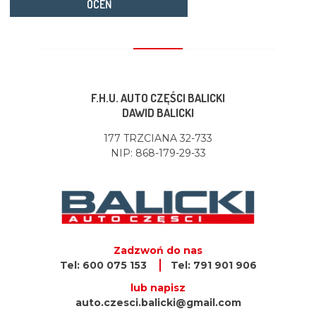
OCEŃ
F.H.U. AUTO CZĘŚCI BALICKI
DAWID BALICKI
177 TRZCIANA 32-733
NIP: 868-179-29-33
Zadzwoń do nas
Tel: 600 075 153
Tel: 791 901 906
lub napisz
auto.czesci.balicki@gmail.com