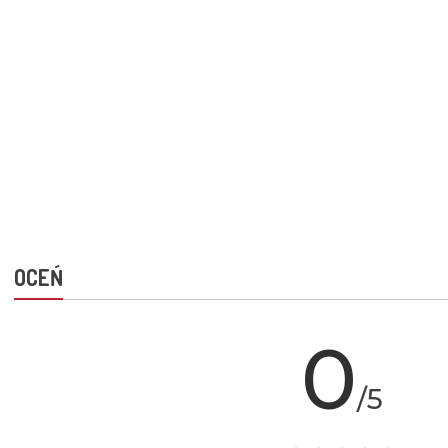
OCEŃ
0
/5