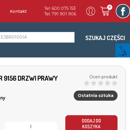
0
Tel: 600 075 153
Kontakt
Tel: 791 901 906
SZUKAJ CZĘŚCI
a
6R 9156 DRZWI PRAWY
Oceń produkt
Ostatnia sztuka
ny
DODAJ DO
KOSZYKA