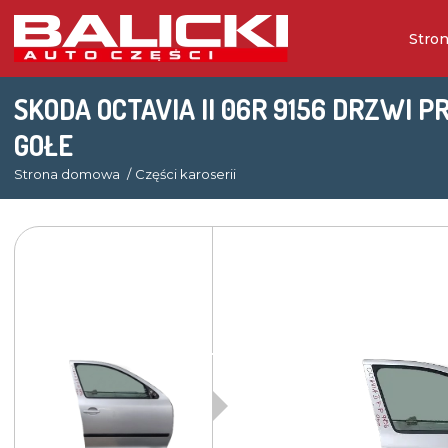
Stro
SKODA OCTAVIA II 06R 9156 DRZWI 
GOŁE
Strona domowa
Części karoserii