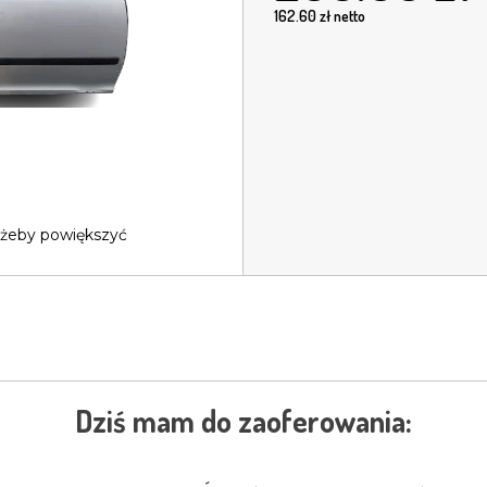
162.60
zł netto
 żeby powiększyć
Dziś mam do zaoferowania: