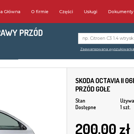
na Główna
O firmie
Części
Usługi
Dokumenty
PRAWY PRZÓD
Zaawansowana wyszukiwark
SKODA OCTAVIA II 0
PRZÓD GOŁE
Stan
Używa
Dostępne
1 szt.
200.00
zł