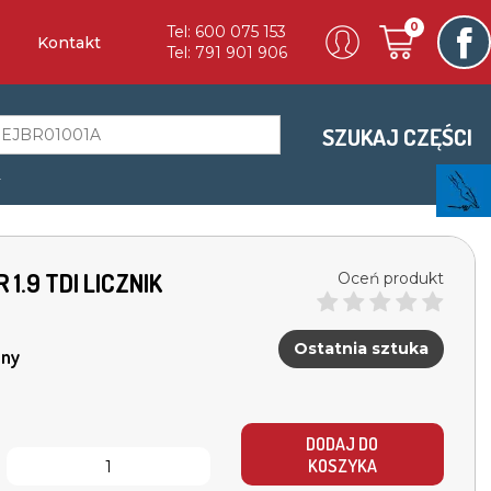
0
Tel: 600 075 153
Kontakt
Tel: 791 901 906
SZUKAJ CZĘŚCI
a
 1.9 TDI LICZNIK
Oceń produkt
Ostatnia sztuka
ny
DODAJ DO
KOSZYKA