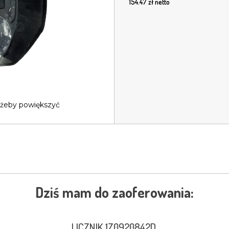
154.47
zł netto
 żeby powiększyć
Dziś mam do zaoferowania:
LICZNIK 1Z0920842D