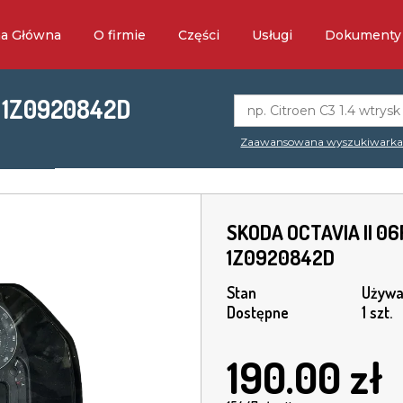
na Główna
O firmie
Części
Usługi
Dokumenty
K 1Z0920842D
Zaawansowana wyszukiwark
SKODA OCTAVIA II 06R
1Z0920842D
Stan
Używa
Dostępne
1 szt.
190.00
zł