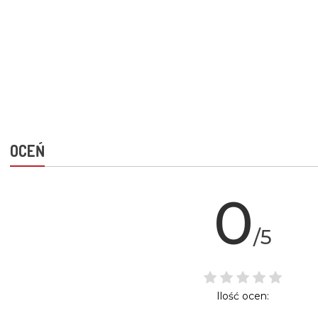
OCEŃ
0
/5
Ilość ocen: