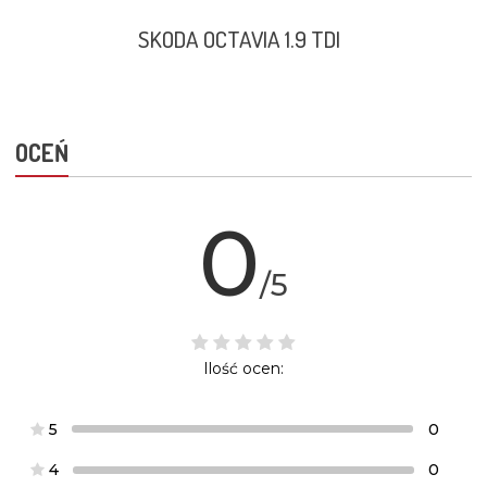
SKODA OCTAVIA 1.9 TDI
OCEŃ
0
/5
Ilość ocen:
5
0
4
0