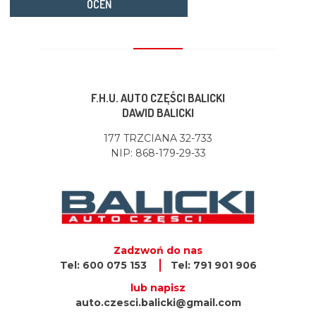
OCEŃ
F.H.U. AUTO CZĘŚCI BALICKI
DAWID BALICKI
177 TRZCIANA 32-733
NIP: 868-179-29-33
Zadzwoń do nas
Tel: 600 075 153
Tel: 791 901 906
lub napisz
auto.czesci.balicki@gmail.com