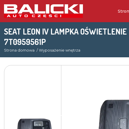
Stro
SEAT LEON IV LAMPKA OŚWIETLENIE
7T0959561P
Strona domowa
Wyposażenie wnętrza