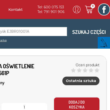
0
Tel: 600 075 153
Kontakt
Tel: 791 901 906
SZUKAJ CZĘŚCI
arka
A OŚWIETLENIE
Oceń produkt
561P
Ostatnia sztuka
ny
DODAJ DO
KOSZYKA