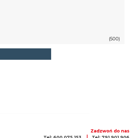
(500)
Zadzwoń do nas
Tel: 600 075 153
Tel: 791 901 906