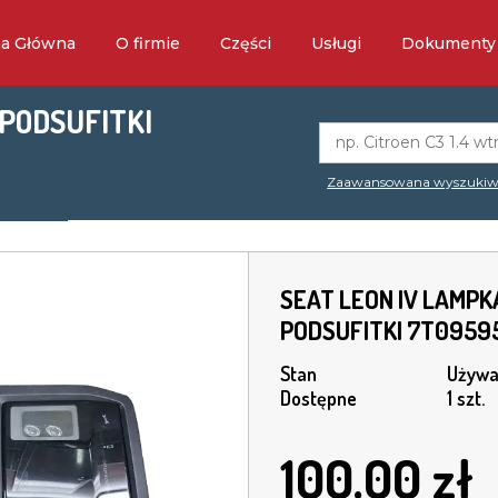
na Główna
O firmie
Części
Usługi
Dokumenty
 PODSUFITKI
Zaawansowana wyszukiw
SEAT LEON IV LAMPK
PODSUFITKI 7T0959
Stan
Używa
Dostępne
1 szt.
100.00
zł