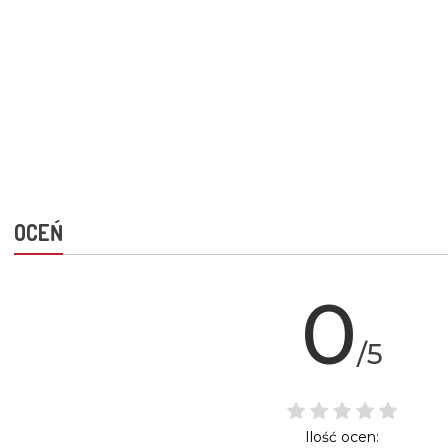
OCEŃ
0
/5
Ilość ocen: