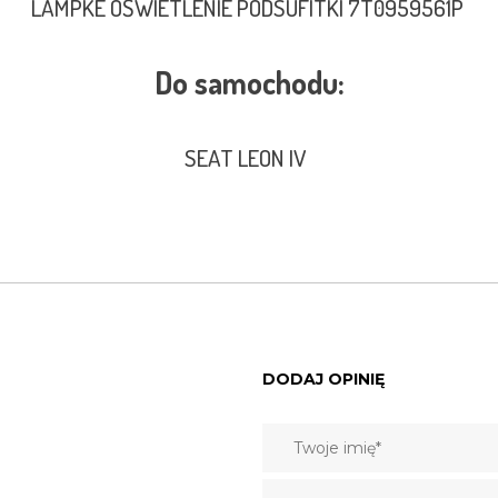
LAMPKE OŚWIETLENIE PODSUFITKI 7T0959561P
Do samochodu:
SEAT LEON IV
DODAJ OPINIĘ