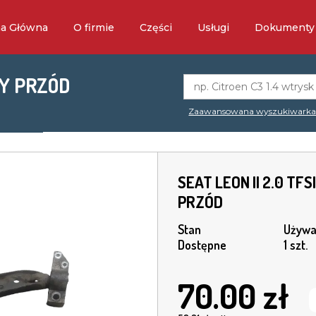
na Główna
O firmie
Części
Usługi
Dokumenty
WY PRZÓD
Zaawansowana wyszukiwark
SEAT LEON II 2.0 T
PRZÓD
Stan
Używa
Dostępne
1 szt.
70.00
zł