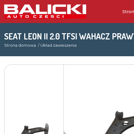
Stro
SEAT LEON II 2.0 TFSI WAHACZ PRA
Strona domowa
Układ zawieszenia