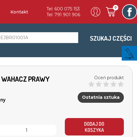
0
Tel: 600 075 153
Kontakt
Tel: 791 901 906
SZUKAJ CZĘŚCI
a
FSI WAHACZ PRAWY
Oceń produkt
Ostatnia sztuka
ny
DODAJ DO
KOSZYKA