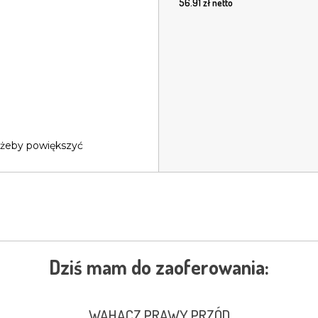
56.91
zł netto
 żeby powiększyć
Dziś mam do zaoferowania:
WAHACZ PRAWY PRZÓD