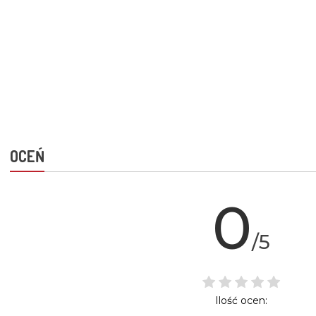
OCEŃ
0
/5
Ilość ocen: