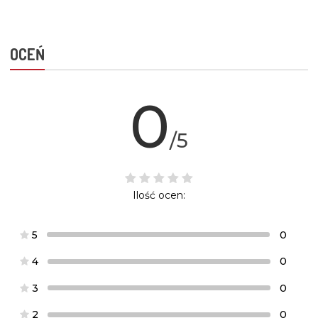
OCEŃ
0
/5
Ilość ocen:
5
0
4
0
3
0
2
0