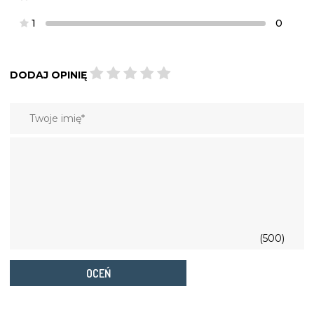
1
0
DODAJ OPINIĘ
(500)
OCEŃ