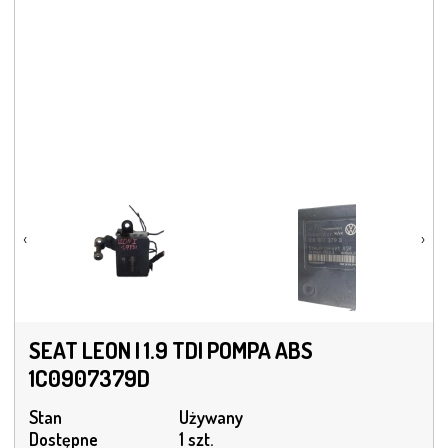
‹
›
SEAT LEON I 1.9 TDI POMPA ABS
1C0907379D
Stan
Używany
Dostępne
1 szt.