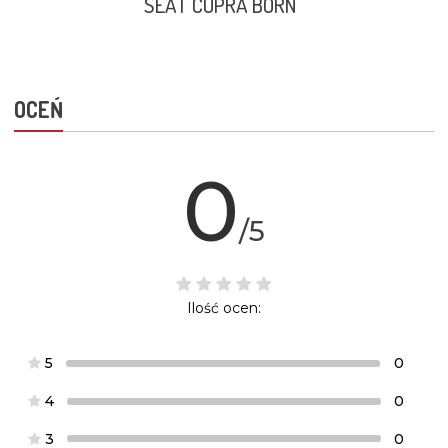
SEAT CUPRA BORN
OCEŃ
0
/5
Ilość ocen:
5
0
4
0
3
0