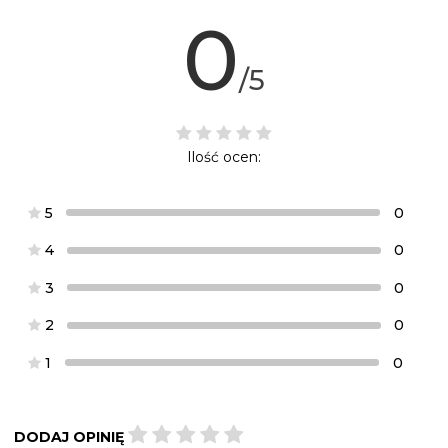
0
/5
Ilość ocen:
5
0
4
0
3
0
2
0
1
0
DODAJ OPINIĘ