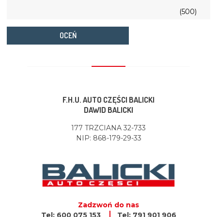
(500)
OCEŃ
F.H.U. AUTO CZĘŚCI BALICKI
DAWID BALICKI
177 TRZCIANA 32-733
NIP: 868-179-29-33
Zadzwoń do nas
Tel: 600 075 153
Tel: 791 901 906