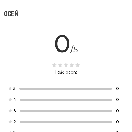
OCEŃ
0
/5
Ilość ocen:
5
0
4
0
3
0
2
0