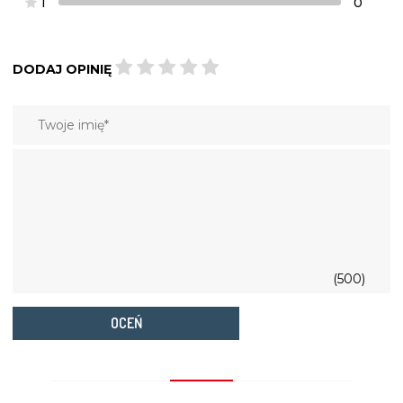
1
0
DODAJ OPINIĘ
(500)
OCEŃ