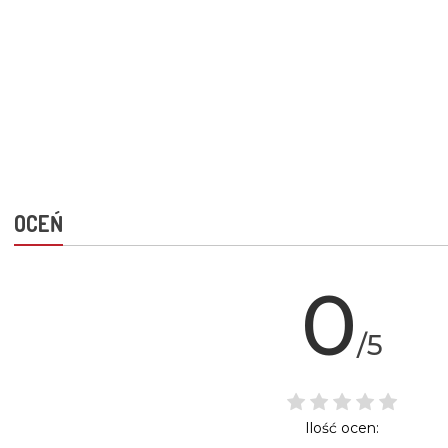
OCEŃ
0
/5
Ilość ocen: