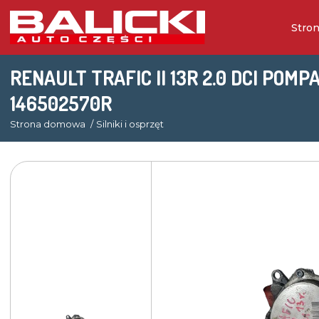
Stro
RENAULT TRAFIC II 13R 2.0 DCI POM
146502570R
Strona domowa
Silniki i osprzęt