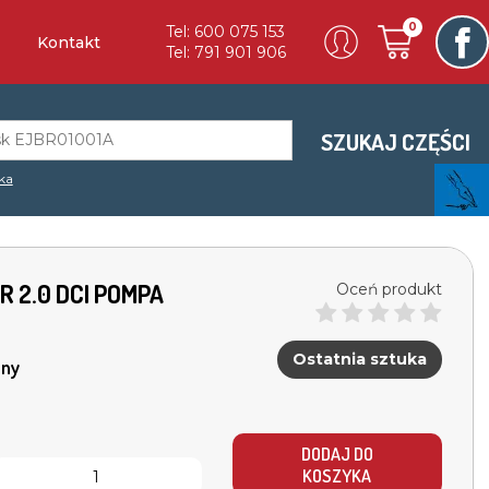
0
Tel: 600 075 153
Kontakt
Tel: 791 901 906
SZUKAJ CZĘŚCI
ka
3R 2.0 DCI POMPA
Oceń produkt
Ostatnia sztuka
ny
DODAJ DO
KOSZYKA