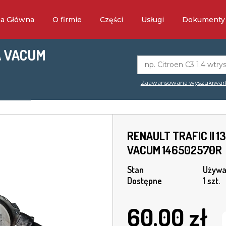
na Główna
O firmie
Części
Usługi
Dokumenty
PA VACUM
Zaawansowana wyszukiwar
RENAULT TRAFIC II 1
VACUM 146502570R
Stan
Używa
Dostępne
1 szt.
60.00
zł