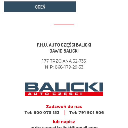
OCEŃ
F.H.U. AUTO CZĘŚCI BALICKI
DAWID BALICKI
177 TRZCIANA 32-733
NIP: 868-179-29-33
Zadzwoń do nas
Tel: 600 075 153
Tel: 791 901 906
lub napisz
auto.czesci.balicki@gmail.com