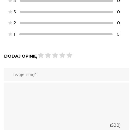
4
0
3
0
2
0
1
0
DODAJ OPINIĘ
(500)