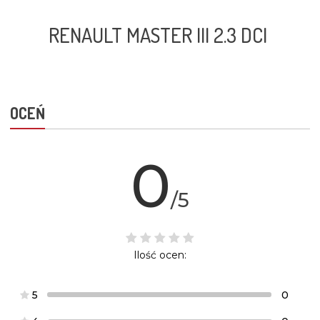
RENAULT MASTER III 2.3 DCI
OCEŃ
0
/5
Ilość ocen:
5
0