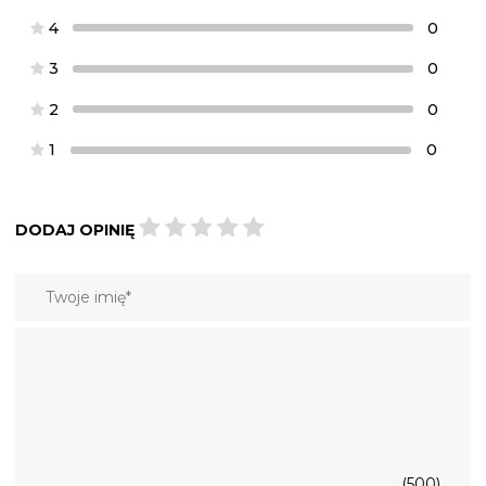
4
0
3
0
2
0
1
0
DODAJ OPINIĘ
(500)