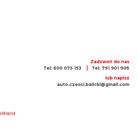
Zadzwoń do nas
Tel: 600 075 153
Tel: 791 901 906
lub napisz
auto.czesci.balicki@gmail.com
eBrand