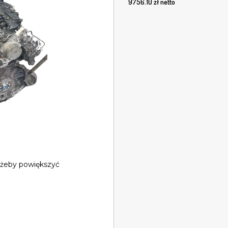
9756.10
zł netto
 żeby powiększyć