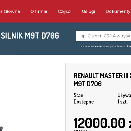
na Główna
O firmie
Części
Usługi
Dokumenty
 SILNIK M9T D706
Zaawansowana wyszukiwark
RENAULT MASTER III 
M9T D706
Stan
Używa
Dostępne
1 szt.
12000.00