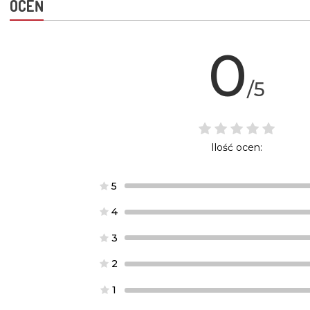
OCEŃ
0
/5
Ilość ocen:
5
4
3
2
1