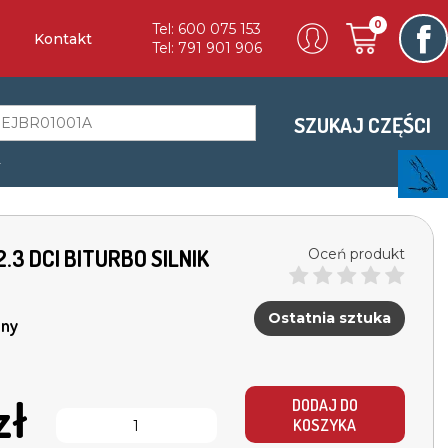
0
Tel: 600 075 153
Kontakt
Tel: 791 901 906
SZUKAJ CZĘŚCI
a
2.3 DCI BITURBO SILNIK
Oceń produkt
Ostatnia sztuka
ny
zł
DODAJ DO
KOSZYKA