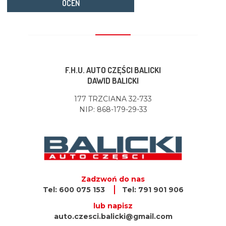
OCEŃ
F.H.U. AUTO CZĘŚCI BALICKI
DAWID BALICKI
177 TRZCIANA 32-733
NIP: 868-179-29-33
Zadzwoń do nas
Tel: 600 075 153
Tel: 791 901 906
lub napisz
auto.czesci.balicki@gmail.com