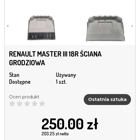
‹
›
RENAULT MASTER III 18R ŚCIANA
GRODZIOWA
Stan
Używany
Dostępne
1 szt.
Oceń produkt
Ostatnia sztuka
250.00
zł
203.25
zł netto