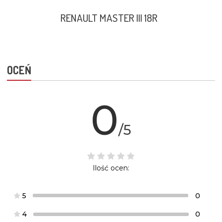
RENAULT MASTER III 18R
OCEŃ
0
/5
Ilość ocen:
5
0
4
0