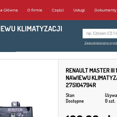
na Główna
O firmie
Części
Usługi
Dokumenty
WIEWU KLIMATYZACJI
Zaawansowana wysz
RENAULT MASTER III 
NAWIEWU KLIMATYZ
275104794R
Stan
Używa
Dostępne
0 szt.