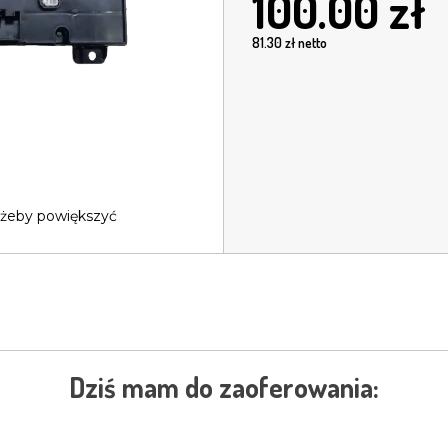
100.00
zł
81.30
zł netto
 żeby powiększyć
Dziś mam do zaoferowania: