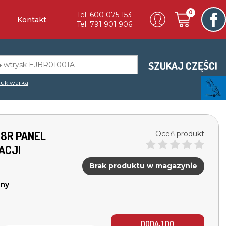
0
Tel: 600 075 153
Kontakt
Tel: 791 901 906
SZUKAJ CZĘŚCI
ukiwarka
18R PANEL
Oceń produkt
ACJI
Brak produktu w magazynie
ny
DODAJ DO