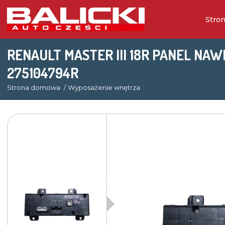
Stro
RENAULT MASTER III 18R PANEL NA
275104794R
Strona domowa
Wyposażenie wnętrza