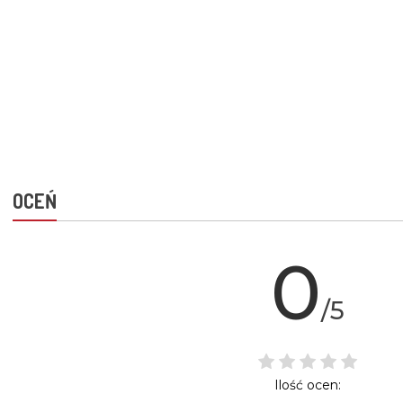
OCEŃ
0
/5
Ilość ocen: