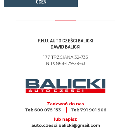
OCEŃ
F.H.U. AUTO CZĘŚCI BALICKI
DAWID BALICKI
177 TRZCIANA 32-733
NIP: 868-179-29-33
Zadzwoń do nas
Tel: 600 075 153
Tel: 791 901 906
lub napisz
auto.czesci.balicki@gmail.com