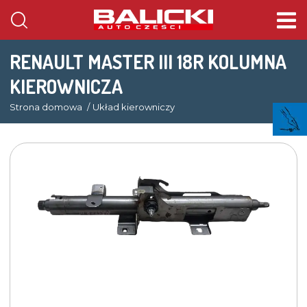
RENAULT MASTER III 18R KOLUMNA
KIEROWNICZA
Strona domowa
Układ kierowniczy