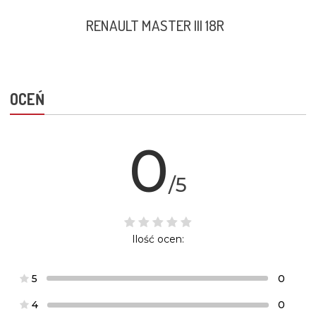
RENAULT MASTER III 18R
OCEŃ
0
/5
Ilość ocen:
5
0
4
0