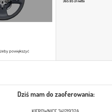
365.85
zł netto
 żeby powiększyć
Dziś mam do zaoferowania:
KIEROWNICE 34121932A