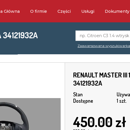
na Główna
O firmie
Części
Usługi
Dokumenty
 34121932A
Zaawansowana wyszukiwark
RENAULT MASTER III
34121932A
Stan
Używa
Dostępne
1 szt.
450.00
zł