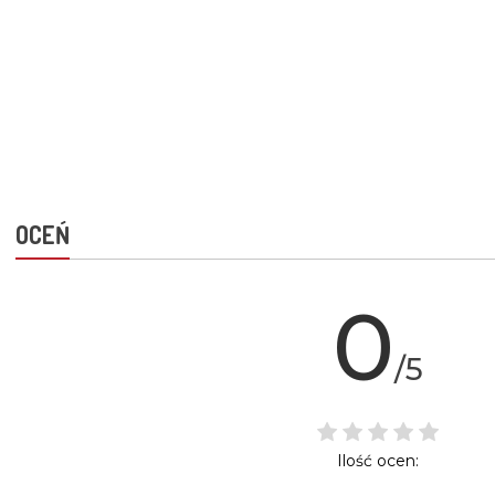
OCEŃ
0
/5
Ilość ocen: