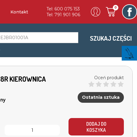
0
Tel: 600 075 153
Kontakt
Tel: 791 901 906
SZUKAJ CZĘŚCI
a
 18R KIEROWNICA
Oceń produkt
Ostatnia sztuka
ny
DODAJ DO
KOSZYKA