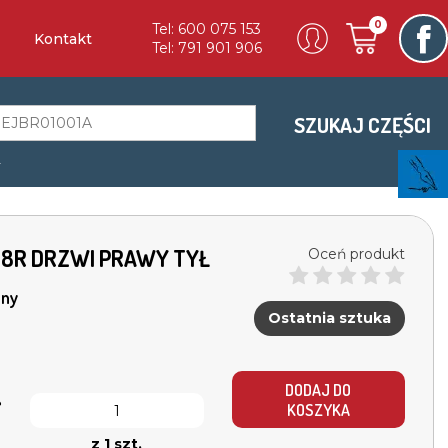
0
Tel: 600 075 153
Kontakt
Tel: 791 901 906
SZUKAJ CZĘŚCI
a
 18R DRZWI PRAWY TYŁ
Oceń produkt
ny
Ostatnia sztuka
ł
DODAJ DO
KOSZYKA
z 1 szt.