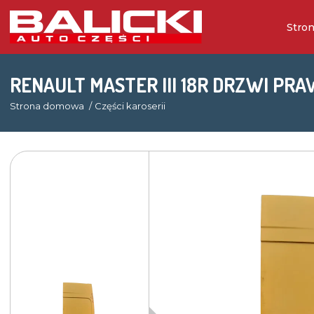
Stro
RENAULT MASTER III 18R DRZWI PRA
Strona domowa
Części karoserii