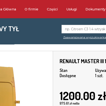
na Główna
O firmie
Części
Usługi
Dokumenty
WY TYŁ
Zaawansowana wyszukiwark
RENAULT MASTER III
Stan
Używa
Dostępne
1 szt.
1200.00
z
975.61
zł netto