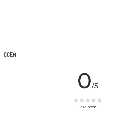
OCEŃ
0
/5
Ilość ocen: