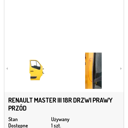
‹
›
RENAULT MASTER III 18R DRZWI PRAWY
PRZÓD
Stan
Używany
Dostępne
1 szt.