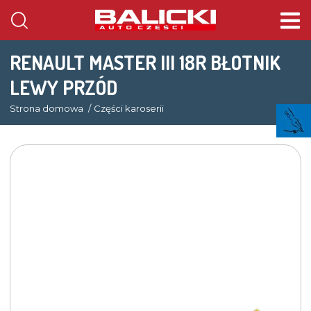
RENAULT MASTER III 18R BŁOTNIK
LEWY PRZÓD
Strona domowa
Części karoserii