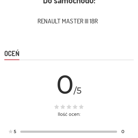
Do samochodu:
RENAULT MASTER III 18R
OCEŃ
0
/5
Ilość ocen:
5
0