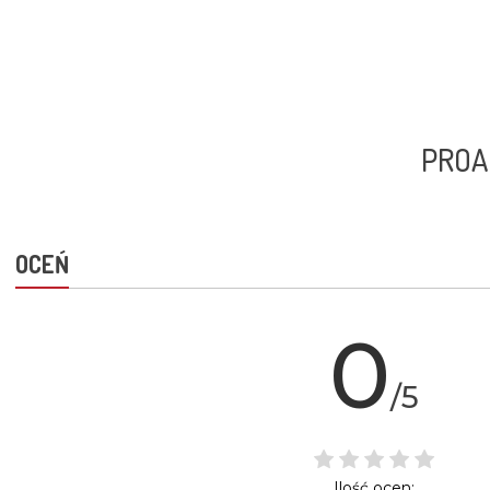
PROAC
OCEŃ
0
/5
Ilość ocen: