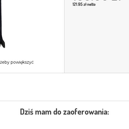
121.95
zł netto
 żeby powiększyć
Dziś mam do zaoferowania: