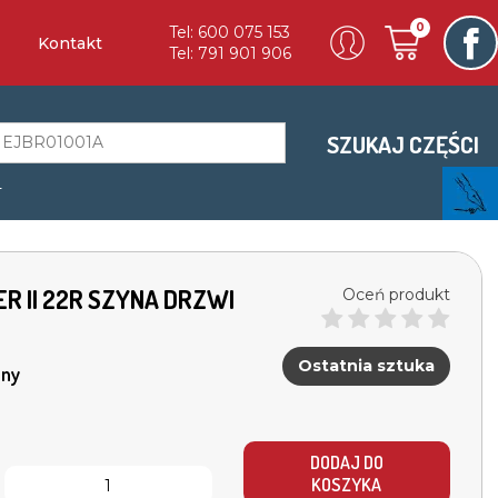
0
Tel: 600 075 153
Kontakt
Tel: 791 901 906
SZUKAJ CZĘŚCI
a
R II 22R SZYNA DRZWI
Oceń produkt
Ostatnia sztuka
ny
DODAJ DO
KOSZYKA