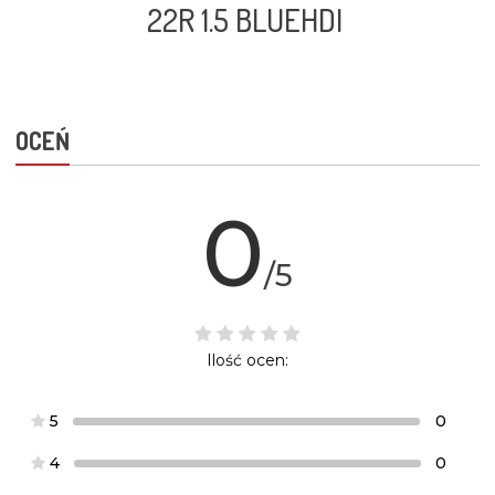
22R 1.5 BLUEHDI
OCEŃ
0
/5
Ilość ocen:
5
0
4
0